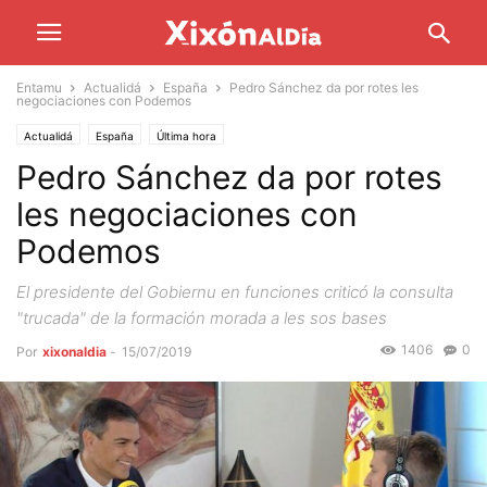
Entamu
Actualidá
España
Pedro Sánchez da por rotes les
negociaciones con Podemos
Actualidá
España
Última hora
Pedro Sánchez da por rotes
les negociaciones con
Podemos
El presidente del Gobiernu en funciones criticó la consulta
"trucada" de la formación morada a les sos bases
1406
0
Por
xixonaldia
-
15/07/2019