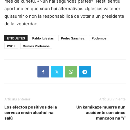
mes de xunetu. «Nun hai segundes partes». Nesti sentíu,
aportunó en que «nun hai alternativa». «Iglesias va tener
qu’asumir o non la responsabilidá de votar a un presidente
de la izquierda».
ETIQUETES
Pablo Iglesias
Pedro Sánchez
Podemos
PSOE
Xuníes Podemos
Artículu anterior
Artículu viniente
Los efectos positivos de la
Un kamikaze muerre nun
cerveza ensin alcohol na
accidente con cinco
salú
mancaos na ‘Y’