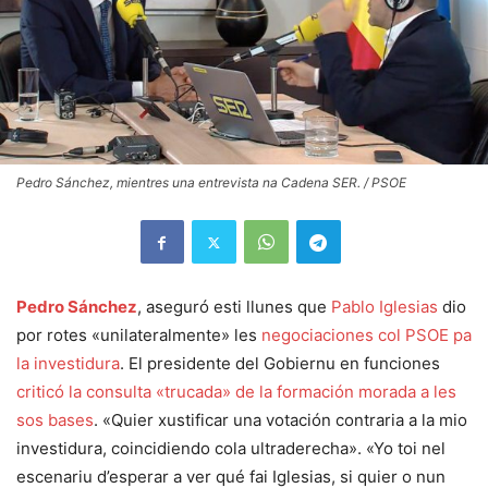
Pedro Sánchez, mientres una entrevista na Cadena SER. / PSOE
Pedro Sánchez
, aseguró esti llunes que
Pablo Iglesias
dio
por rotes «unilateralmente» les
negociaciones col PSOE pa
la investidura
. El presidente del Gobiernu en funciones
criticó la consulta «trucada» de la formación morada a les
sos bases
. «Quier xustificar una votación contraria a la mio
investidura, coincidiendo cola ultraderecha». «Yo toi nel
escenariu d’esperar a ver qué fai Iglesias, si quier o nun