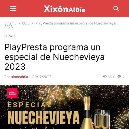
Entamu
Ociu
PlayPresta programa un especial de Nuechevieya
2023
Ociu
PlayPresta programa un
especial de Nuechevieya
2023
802
0
Por
xixonaldia
-
30/12/2022