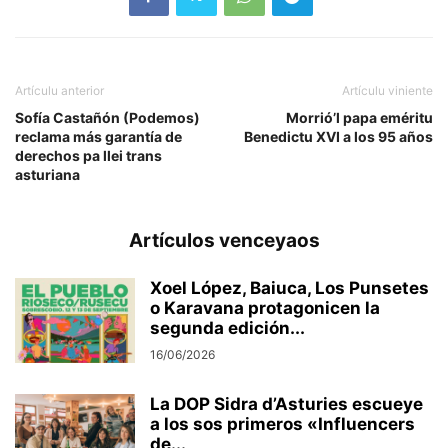
Artículu anterior
Artículu viniente
Sofía Castañón (Podemos)
Morrió’l papa eméritu
reclama más garantía de
Benedictu XVI a los 95 años
derechos pa llei trans
asturiana
Artículos venceyaos
Xoel López, Baiuca, Los Punsetes
o Karavana protagonicen la
segunda edición...
16/06/2026
La DOP Sidra d’Asturies escueye
a los sos primeros «Influencers
de...