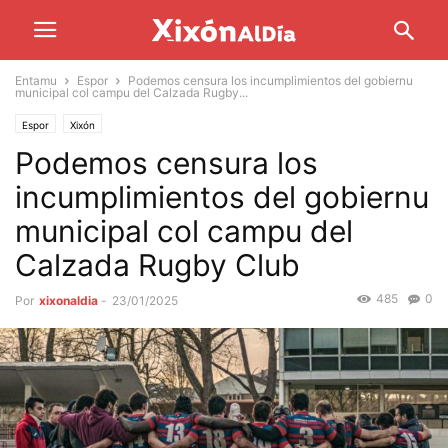
Entamu
Espor
Podemos censura los incumplimientos del gobiernu
municipal col campu del Calzada Rugby...
Espor
Xixón
Podemos censura los
incumplimientos del gobiernu
municipal col campu del
Calzada Rugby Club
485
0
Por
xixonaldia
-
23/01/2025