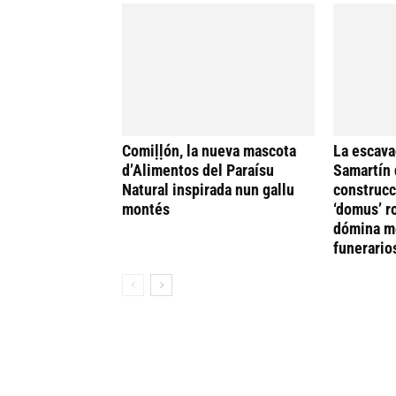
Comiḷḷón, la nueva mascota
La escava
d’Alimentos del Paraísu
Samartín 
Natural inspirada nun gallu
construcc
montés
‘domus’ r
dómina me
funerario