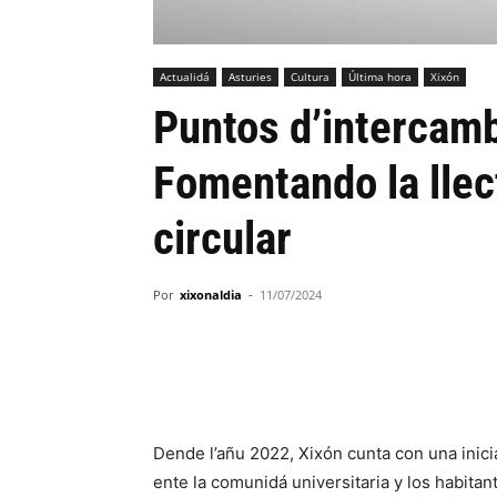
Actualidá
Asturies
Cultura
Última hora
Xixón
Puntos d’intercambi
Fomentando la llec
circular
Por
xixonaldia
-
11/07/2024
Dende l’añu 2022, Xixón cunta con una inici
ente la comunidá universitaria y los habitant