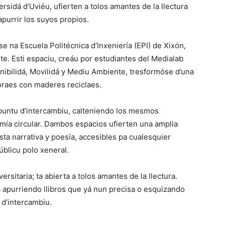
rsidá d’Uviéu, ufierten a tolos amantes de la llectura
 apurrir los suyos propios.
 na Escuela Politécnica d’Inxeniería (EPI) de Xixón,
ente. Esti espaciu, creáu por estudiantes del Medialab
nibilidá, Movilidá y Mediu Ambiente, tresformóse d’una
boraes con maderes reciclaes.
 puntu d’intercambiu, calteniendo los mesmos
nomía circular. Dambos espacios ufierten una amplia
asta narrativa y poesía, accesibles pa cualesquier
úblicu polo xeneral.
ersitaria; ta abierta a tolos amantes de la llectura.
a apurriendo llibros que yá nun precisa o esquizando
 d’intercambiu.