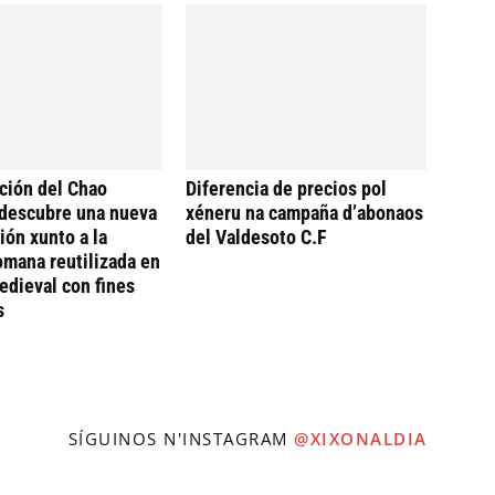
ción del Chao
Diferencia de precios pol
descubre una nueva
xéneru na campaña d’abonaos
ión xunto a la
del Valdesoto C.F
omana reutilizada en
dieval con fines
s
SÍGUINOS N'INSTAGRAM
@XIXONALDIA