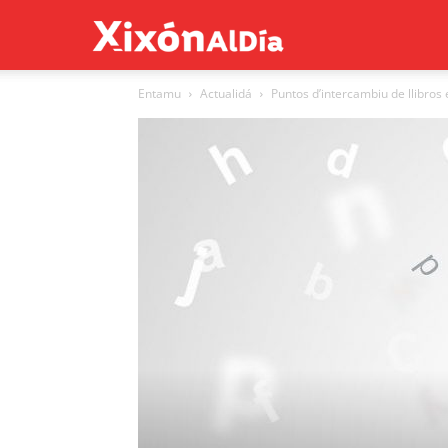
Xixón
Entamu
Actualidá
Puntos d’intercambiu de llibros 
al
día