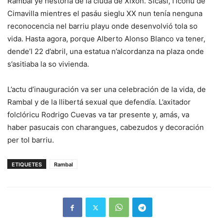
Rambal ye hestoria de la ciudá de Xixón. Sicasí, l’iconu de
Cimavilla mientres el pasáu sieglu XX nun tenía nenguna
reconocencia nel barriu playu onde desenvolvió tola so
vida. Hasta agora, porque Alberto Alonso Blanco va tener,
dende’l 22 d’abril, una estatua n’alcordanza na plaza onde
s’asitiaba la so vivienda.
L’actu d’inauguración va ser una celebración de la vida, de
Rambal y de la llibertá sexual que defendía. L’axitador
folclóricu Rodrigo Cuevas va tar presente y, amás, va
haber pasucais con charangues, cabezudos y decoración
per tol barriu.
ETIQUETES
Rambal