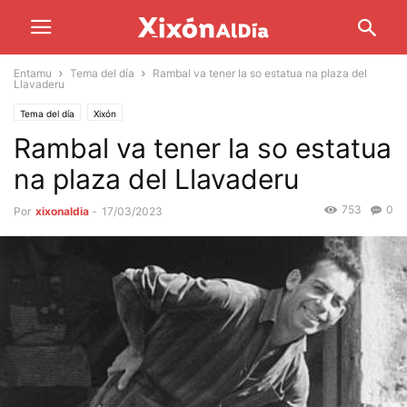
Entamu
Tema del día
Rambal va tener la so estatua na plaza del
Llavaderu
Tema del día
Xixón
Rambal va tener la so estatua
na plaza del Llavaderu
753
0
Por
xixonaldia
-
17/03/2023