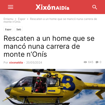
Entamu
Espor
Rescaten a un home que se mancó nuna carrera de
monte n’Onís
Espor
Salú
Rescaten a un home que se
mancó nuna carrera de
monte n’Onís
645
0
Por
xixonaldia
-
20/05/2024