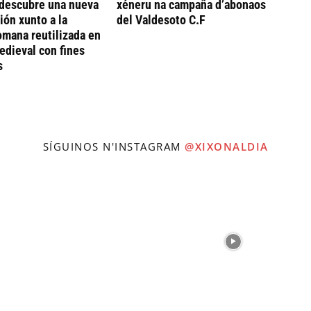
descubre una nueva
xéneru na campaña d’abonaos
ión xunto a la
del Valdesoto C.F
omana reutilizada en
dieval con fines
s
SÍGUINOS N'INSTAGRAM
@XIXONALDIA