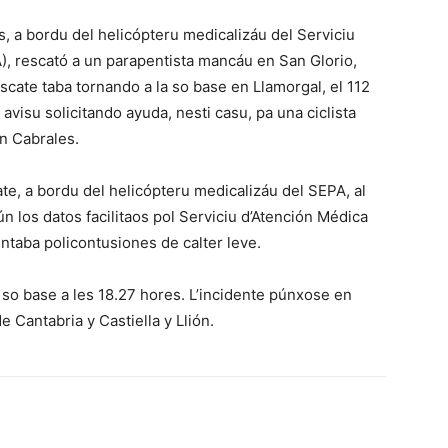
, a bordu del helicópteru medicalizáu del Serviciu
), rescató a un parapentista mancáu en San Glorio,
cate taba tornando a la so base en Llamorgal, el 112
avisu solicitando ayuda, nesti casu, pa una ciclista
en Cabrales.
te, a bordu del helicópteru medicalizáu del SEPA, al
n los datos facilitaos pol Serviciu d’Atención Médica
ntaba policontusiones de calter leve.
 so base a les 18.27 hores. L’incidente púnxose en
e Cantabria y Castiella y Llión.