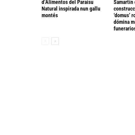
d’Alimentos del Paraísu
Samartín 
Natural inspirada nun gallu
construcc
montés
‘domus’ r
dómina me
funerario