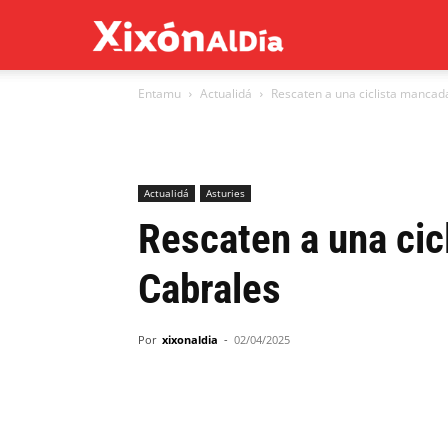
Xixón
Entamu
Actualidá
Rescaten a una ciclista mancad
al
día
Actualidá
Asturies
Rescaten a una cic
Cabrales
Por
xixonaldia
-
02/04/2025