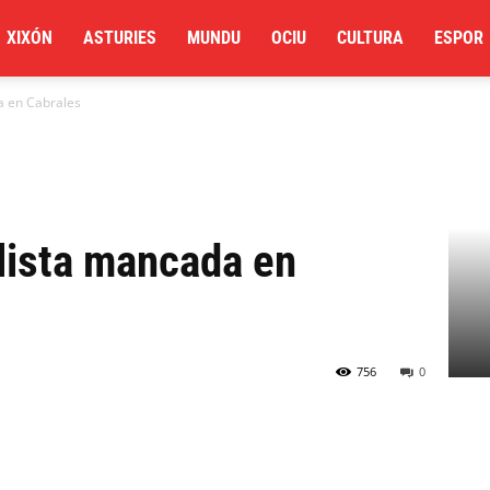
XIXÓN
ASTURIES
MUNDU
OCIU
CULTURA
ESPOR
a en Cabrales
lista mancada en
756
0