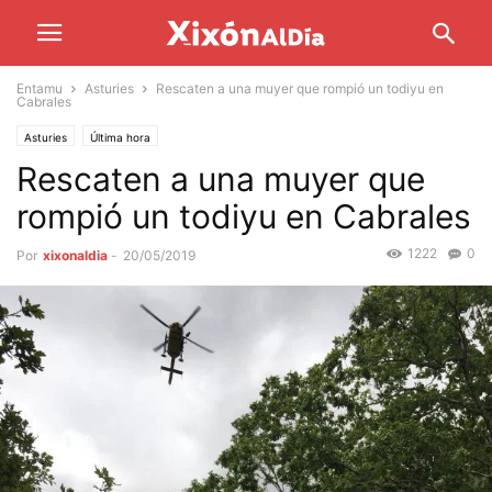
Entamu
Asturies
Rescaten a una muyer que rompió un todiyu en
Cabrales
Asturies
Última hora
Rescaten a una muyer que
rompió un todiyu en Cabrales
1222
0
Por
xixonaldia
-
20/05/2019