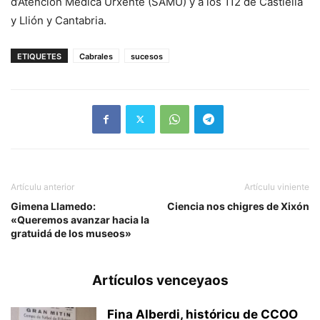
d’Atención Médica Urxente (SAMU) y a los 112 de Castiella
y Llión y Cantabria.
ETIQUETES
Cabrales
sucesos
Artículu anterior
Artículu viniente
Gimena Llamedo:
Ciencia nos chigres de Xixón
«Queremos avanzar hacia la
gratuidá de los museos»
Artículos venceyaos
Fina Alberdi, históricu de CCOO