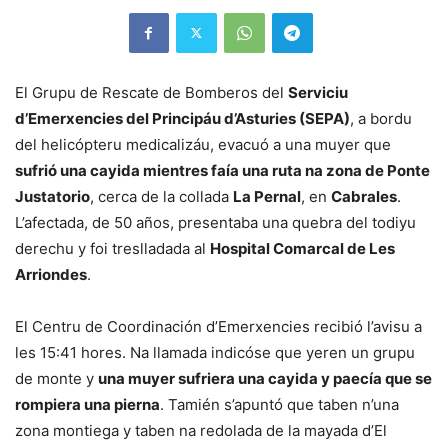
El Grupu de Rescate de Bomberos del
Serviciu
d’Emerxencies del Principáu d’Asturies (SEPA)
, a bordu
del helicópteru medicalizáu, evacuó a una muyer que
sufrió una cayida mientres faía una ruta na zona de Ponte
Justatorio
, cerca de la collada
La Pernal
, en
Cabrales
.
L’afectada, de 50 años, presentaba una quebra del todiyu
derechu y foi treslladada al
Hospital Comarcal de Les
Arriondes
.
El Centru de Coordinación d’Emerxencies recibió l’avisu a
les 15:41 hores. Na llamada indicóse que yeren un grupu
de monte y
una muyer sufriera una cayida y paecía que se
rompiera una pierna
. Tamién s’apuntó que taben n’una
zona montiega y taben na redolada de la mayada d’El