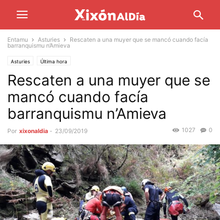
Entamu
Asturies
Rescaten a una muyer que se mancó cuando facía
barranquismu n’Amieva
Asturies
Última hora
Rescaten a una muyer que se
mancó cuando facía
barranquismu n’Amieva
1027
0
Por
xixonaldia
-
23/09/2019