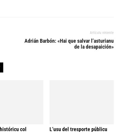
Artículu viniente
Adrián Barbón: «Hai que salvar l’asturianu
de la desapaición»
históricu col
L’usu del tresporte públicu