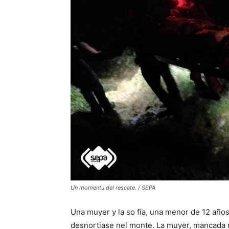
Un momentu del rescate. / SEPA
Una muyer y la so fía, una menor de 12 año
desnortiase nel monte. La muyer, mancada nun 