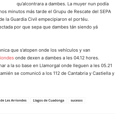
qu’alcontrara a dambes. La muyer nun podía
 Unos minutos más tarde el Grupu de Rescate del SEPA
 de la Guardia Civil empecipiaron el portéu.
afectada por que sepa que dambes tán siendo yá
nica que s’atopen onde los vehículos y van
riondes
onde dexen a dambes a les 04.12 hores.
nar a la so base en Llamorgal onde lleguen a les 05.21
tamién se comunicó a los 112 de Cantabria y Castiella y
 de Les Arriondes
Llagos de Cuadonga
sucesos