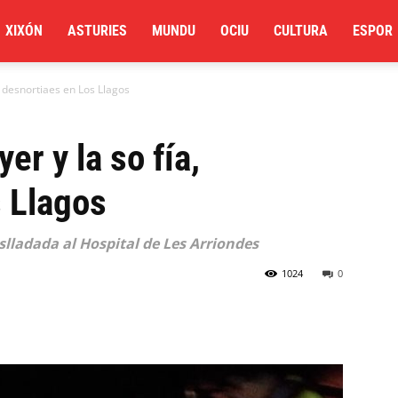
XIXÓN
ASTURIES
MUNDU
OCIU
CULTURA
ESPOR
, desnortiaes en Los Llagos
r y la so fía,
 Llagos
slladada al Hospital de Les Arriondes
1024
0