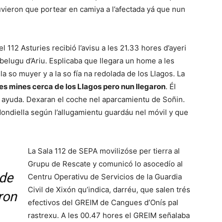
vieron que portear en camiya a l’afectada yá que nun
112 Asturies recibió l’avisu a les 21.33 hores d’ayeri
belugu d’Ariu. Esplicaba que llegara un home a les
la so muyer y a la so fía na redolada de los Llagos. La
les mines cerca de los Llagos pero nun llegaron
. Él
r ayuda. Dexaran el coche nel aparcamientu de Soñin.
ondiella según l’allugamientu guardáu nel móvil y que
La Sala 112 de SEPA movilizóse per tierra al
Grupu de Rescate y comunicó lo asocedío al
 de
Centru Operativu de Servicios de la Guardia
Civil de Xixón qu’indica, darréu, que salen trés
ron
efectivos del GREIM de Cangues d’Onís pal
rastrexu. A les 00.47 hores el GREIM señalaba