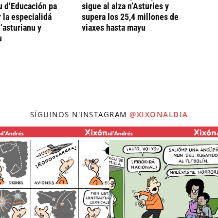
u d’Educación pa
sigue al alza n’Asturies y
 la especialidá
supera los 25,4 millones de
’asturianu y
viaxes hasta mayu
u
SÍGUINOS N'INSTAGRAM
@XIXONALDIA