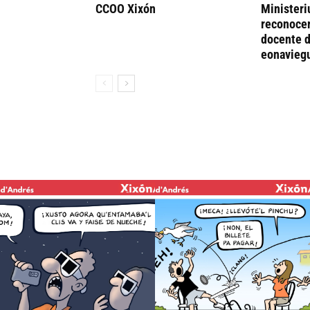
CCOO Xixón
Ministeri
reconocer
docente d
eonavieg