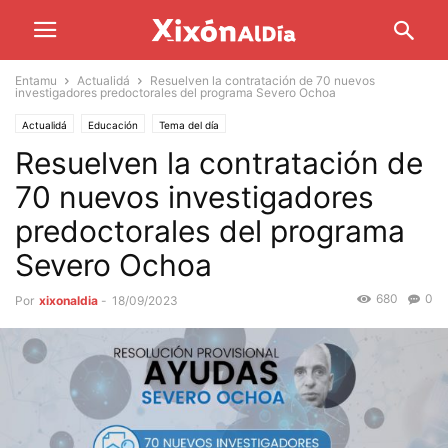
Entamu
Actualidá
Resuelven la contratación de 70 nuevos
investigadores predoctorales del programa Severo Ochoa
Actualidá
Educación
Tema del día
Resuelven la contratación de
70 nuevos investigadores
predoctorales del programa
Severo Ochoa
680
0
Por
xixonaldia
-
18/09/2023