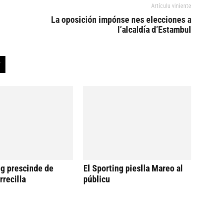
Artículu viniente
La oposición impónse nes elecciones a
l’alcaldía d’Estambul
ng prescinde de
El Sporting pieslla Mareo al
rrecilla
públicu