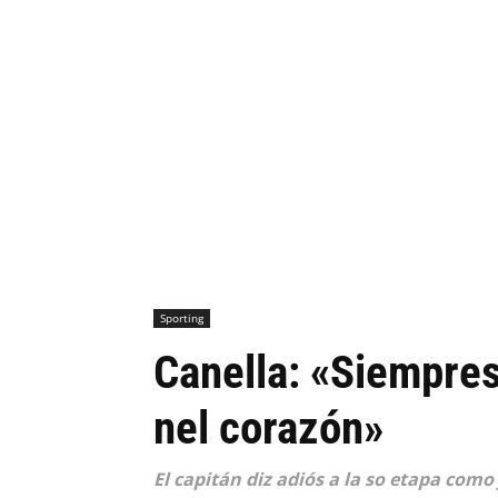
Sporting
Canella: «Siempres 
nel corazón»
El capitán diz adiós a la so etapa com