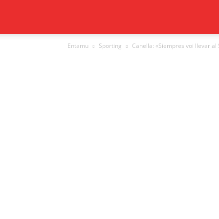
Xixón
Entamu
Sporting
Canella: «Siempres voi llevar al
al
día