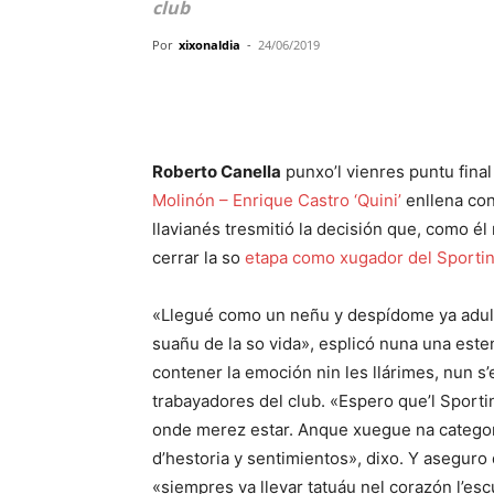
club
Por
xixonaldia
-
24/06/2019
Roberto Canella
punxo’l vienres puntu final
Molinón – Enrique Castro ‘Quini’
enllena con
llavianés tresmitió la decisión que, como é
cerrar la so
etapa como xugador del Sporti
«Llegué como un neñu y despídome ya adultu
suañu de la so vida», esplicó nuna una este
contener la emoción nin les llárimes, nun s
trabayadores del club. «Espero que’l Sporting
onde merez estar. Anque xuegue na categorí
d’hestoria y sentimientos», dixo. Y asegur
«siempres va llevar tatuáu nel corazón l’esc