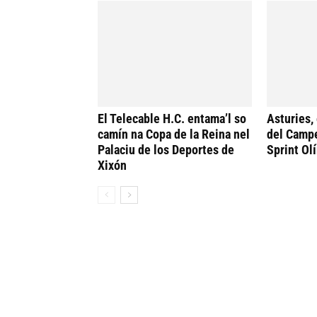
El Telecable H.C. entama’l so
Asturies,
camín na Copa de la Reina nel
del Camp
Palaciu de los Deportes de
Sprint Ol
Xixón