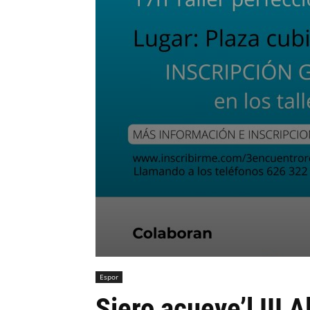
Espor
Siero acueye’l III 