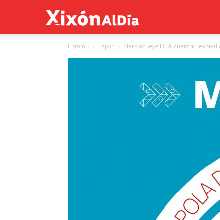
Xixón
Entamu
Espor
Siero acueye’l III Alcuentru rexona
al
día