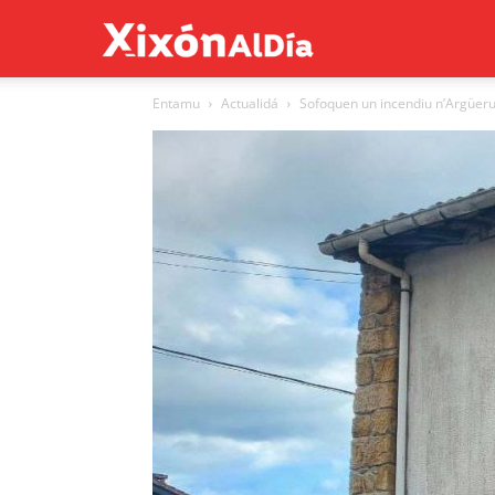
Xixón
Entamu
Actualidá
Sofoquen un incendiu n’Argüer
al
día