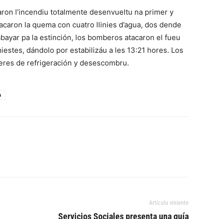
aron l’incendiu totalmente desenvueltu na primer y
tacaron la quema con cuatro llinies d’agua, dos dende
abayar pa la estinción, los bomberos atacaron el fueu
miestes, dándolo por estabilizáu a les 13:21 hores. Los
eres de refrigeración y desescombru.
a
Artículu viniente
Servicios Sociales presenta una guía