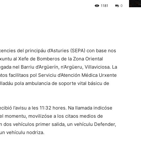
1181
0
encies del principáu d’Asturies (SEPA) con base nos
, xuntu al Xefe de Bomberos de la Zona Oriental
ada nel Barriu d’Argüerín, n’Argüeru, Villaviciosa. La
os facilitaos pol Serviciu d’Atención Médica Urxente
slladáu pola ambulancia de soporte vital básicu de
ibió l’avisu a les 11:32 hores. Na llamada indicóse
Nel momentu, movilizóse a los citaos medios de
n dos vehículos primer salida, un vehículu Defender,
un vehículu nodriza.