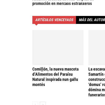
promoción en mercaos estranxeros
ARTÍCULOS VENCEYAOS
MÁS DEL AUTOR
Comiḷḷón, la nueva mascota
La escava
d’Alimentos del Paraísu
Samartín 
Natural inspirada nun gallu
construcc
montés
‘domus’ r
dómina me
funerario