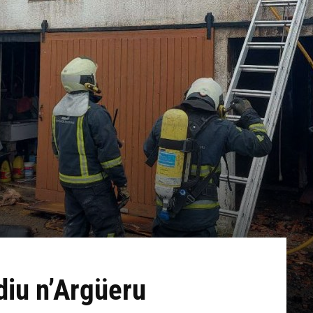
diu n’Argüeru