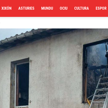
XIXÓN
ASTURIES
MUNDU
OCIU
CULTURA
ESPOR
u