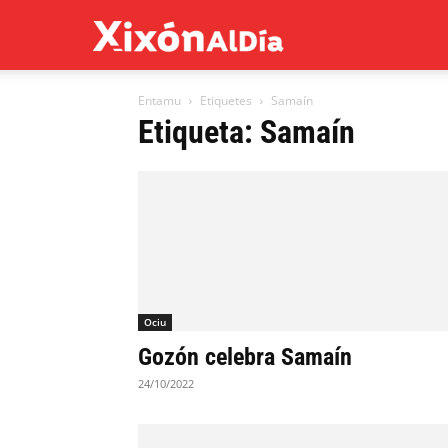
Xixón
Entamu
Etiquetes
Samaín
al
Etiqueta: Samaín
día
Ociu
Gozón celebra Samaín
24/10/2022