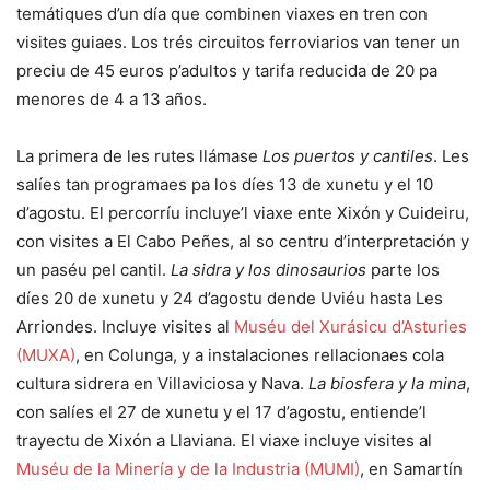
temátiques d’un día que combinen viaxes en tren con
visites guiaes. Los trés circuitos ferroviarios van tener un
preciu de 45 euros p’adultos y tarifa reducida de 20 pa
menores de 4 a 13 años.
La primera de les rutes llámase
Los puertos y cantiles
. Les
salíes tan programaes pa los díes 13 de xunetu y el 10
d’agostu. El percorríu incluye’l viaxe ente Xixón y Cuideiru,
con visites a El Cabo Peñes, al so centru d’interpretación y
un paséu pel cantil.
La sidra y los dinosaurios
parte los
díes 20 de xunetu y 24 d’agostu dende Uviéu hasta Les
Arriondes. Incluye visites al
Muséu del Xurásicu d’Asturies
(MUXA)
, en Colunga, y a instalaciones rellacionaes cola
cultura sidrera en Villaviciosa y Nava.
La biosfera y la mina
,
con salíes el 27 de xunetu y el 17 d’agostu, entiende’l
trayectu de Xixón a Llaviana. El viaxe incluye visites al
Muséu de la Minería y de la Industria (MUMI)
, en Samartín