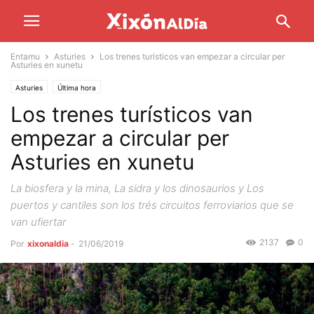
Entamu
Asturies
Los trenes turísticos van empezar a circular per
Asturies en xunetu
Asturies
Última hora
Los trenes turísticos van
empezar a circular per
Asturies en xunetu
La biosfera y la mina, La sidra y los dinosaurios y Los
puertos y cantiles son los trés circuitos ferroviarios que se
van ufiertar
2137
0
Por
xixonaldia
-
21/06/2019