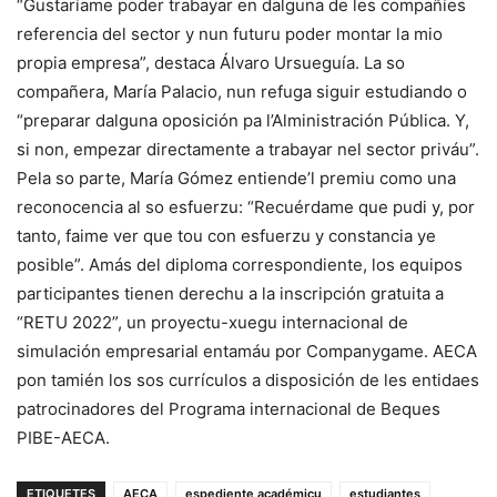
“Gustaríame poder trabayar en dalguna de les compañíes
referencia del sector y nun futuru poder montar la mio
propia empresa”, destaca Álvaro Ursueguía. La so
compañera, María Palacio, nun refuga siguir estudiando o
“preparar dalguna oposición pa l’Alministración Pública. Y,
si non, empezar directamente a trabayar nel sector priváu”.
Pela so parte, María Gómez entiende’l premiu como una
reconocencia al so esfuerzu: “Recuérdame que pudi y, por
tanto, faime ver que tou con esfuerzu y constancia ye
posible”. Amás del diploma correspondiente, los equipos
participantes tienen derechu a la inscripción gratuita a
“RETU 2022”, un proyectu-xuegu internacional de
simulación empresarial entamáu por Companygame. AECA
pon tamién los sos currículos a disposición de les entidaes
patrocinadores del Programa internacional de Beques
PIBE-AECA.
ETIQUETES
AECA
espediente académicu
estudiantes