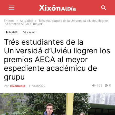
Entamu
Actualidá
Trés estudiantes de la Universidá d’Uviéu llogren
los premios AECA al meyor...
Actualidá
Educación
Trés estudiantes de la
Universidá d’Uviéu llogren los
premios AECA al meyor
espediente académicu de
grupu
765
0
Por
xixonaldia
-
11/03/2022