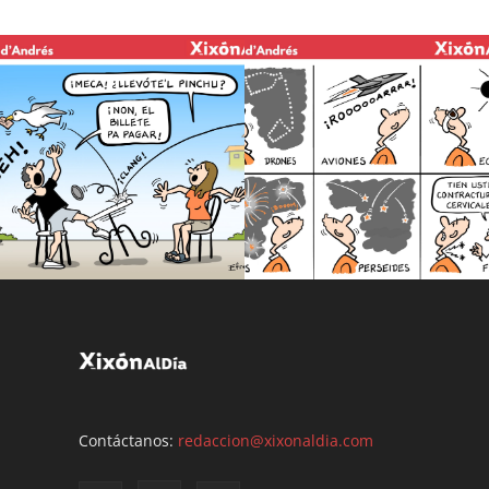
Contáctanos:
redaccion@xixonaldia.com