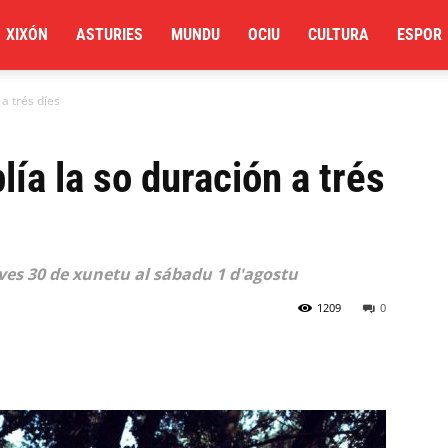
XIXÓN
ASTURIES
MUNDU
OCIU
CULTURA
ESPOR
a trés díes
ía la so duración a trés
eves 30 de xunetu al sábadu 1 d'agostu
1209
0