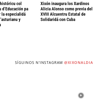
históricu col
Xixón inaugura los Xardinos
u d’Educación pa
Alicia Alonso como previa del
 la especialidá
XVIII Alcuentru Estatal de
’asturianu y
Solidaridá con Cuba
u
SÍGUINOS N'INSTAGRAM
@XIXONALDIA