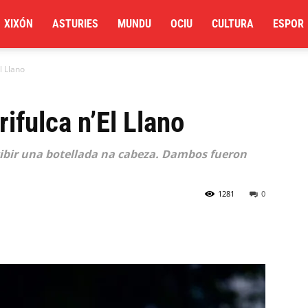
XIXÓN
ASTURIES
MUNDU
OCIU
CULTURA
ESPOR
l Llano
ifulca n’El Llano
ibir una botellada na cabeza. Dambos fueron
1281
0