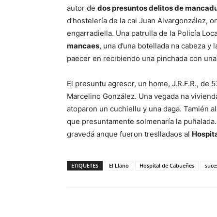
autor de
dos presuntos delitos de mancad
d’hostelería de la cai Juan Alvargonzález, o
engarradiella. Una patrulla de la Policía Loc
mancaes
, una d’una botellada na cabeza y l
paecer en recibiendo una pinchada con una
El presuntu agresor, un home, J.R.F.R., de 57
Marcelino González. Una vegada na vivienda,
atoparon un cuchiellu y una daga. Tamién al
que presuntamente solmenaría la puñalada. 
gravedá anque fueron treslladaos al
Hospit
ETIQUETES
El Llano
Hospital de Cabueñes
suce