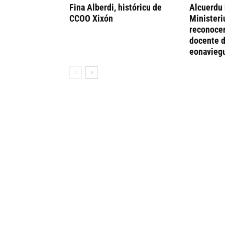
Fina Alberdi, históricu de
Alcuerdu 
CCOO Xixón
Ministeri
reconocer
docente d
eonavieg