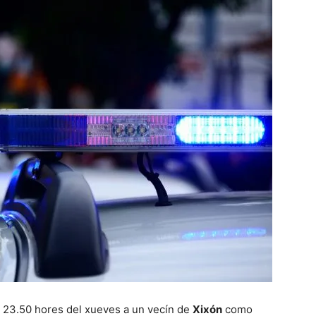
s 23.50 hores del xueves a un vecín de
Xixón
como