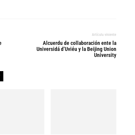
Artículu viniente
e
Alcuerdu de collaboración ente la
Universidá d’Uviéu y la Beijing Union
University