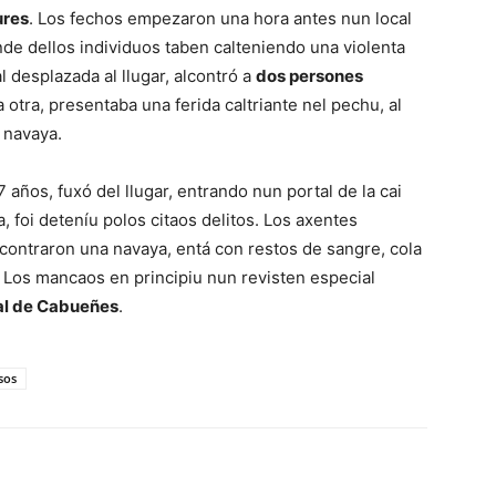
ures
. Los fechos empezaron una hora antes nun local
nde dellos individuos taben calteniendo una violenta
al desplazada al llugar, alcontró a
dos persones
a otra, presentaba una ferida caltriante nel pechu, al
 navaya.
 años, fuxó del llugar, entrando nun portal de la cai
 foi deteníu polos citaos delitos. Los axentes
contraron una navaya, entá con restos de sangre, cola
Los mancaos en principiu nun revisten especial
al de Cabueñes
.
sos