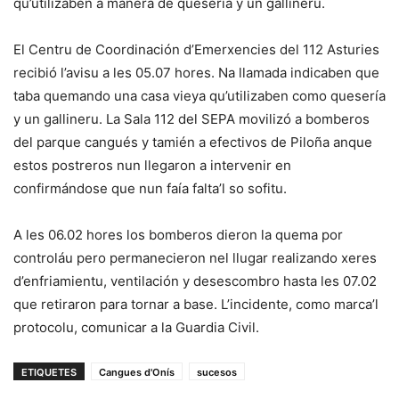
qu’utilizaben a manera de quesería y un gallineru.
El Centru de Coordinación d’Emerxencies del 112 Asturies
recibió l’avisu a les 05.07 hores. Na llamada indicaben que
taba quemando una casa vieya qu’utilizaben como quesería
y un gallineru. La Sala 112 del SEPA movilizó a bomberos
del parque cangués y tamién a efectivos de Piloña anque
estos postreros nun llegaron a intervenir en
confirmándose que nun faía falta’l so sofitu.
A les 06.02 hores los bomberos dieron la quema por
controláu pero permanecieron nel llugar realizando xeres
d’enfriamientu, ventilación y desescombro hasta les 07.02
que retiraron para tornar a base. L’incidente, como marca’l
protocolu, comunicar a la Guardia Civil.
ETIQUETES
Cangues d'Onís
sucesos