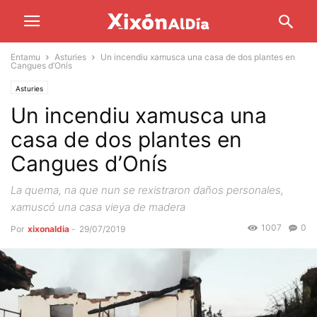
Entamu
Asturies
Un incendiu xamusca una casa de dos plantes en
Cangues d’Onís
Asturies
Un incendiu xamusca una
casa de dos plantes en
Cangues d’Onís
La quema, na que nun se rexistraron daños personales,
xamuscó una casa vieya de madera
1007
0
Por
xixonaldia
-
29/07/2019