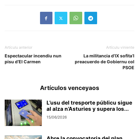
Artículu anterior
Artículu viniente
Espectacular incendiu nun
La militancia d’IX sofita’l
pisu d’El Carmen
preacuerdo de Gobiernu col
PSOE
Artículos venceyaos
L’usu del tresporte públicu sigue
al alza n’Asturies y supera los...
15/06/2026
Abre la convocatoria del plan