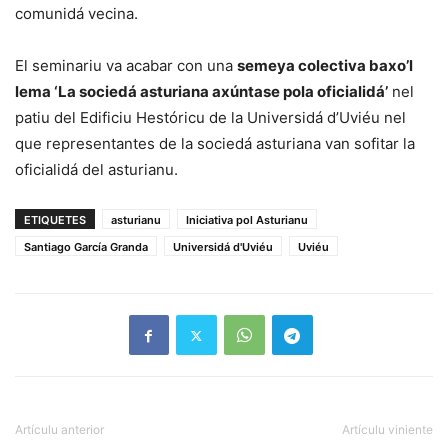
comunidá vecina.
El seminariu va acabar con una
semeya colectiva baxo’l
lema ‘La sociedá asturiana axúntase pola oficialidá’
nel
patiu del Edificiu Hestóricu de la Universidá d’Uviéu nel
que representantes de la sociedá asturiana van sofitar la
oficialidá del asturianu.
ETIQUETES
asturianu
Iniciativa pol Asturianu
Santiago García Granda
Universidá d'Uviéu
Uviéu
Artículu anterior
Artículu viniente