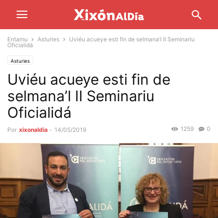
Entamu
Asturies
Uviéu acueye esti fin de selmana’l II Seminariu
Oficialidá
Asturies
Uviéu acueye esti fin de
selmana’l II Seminariu
Oficialidá
1259
0
Por
xixonaldia
-
14/05/2019