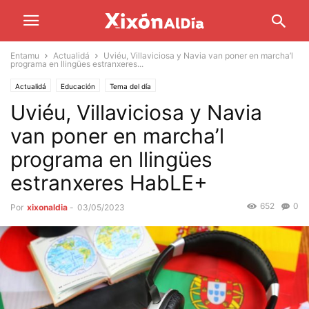
Entamu
Actualidá
Uviéu, Villaviciosa y Navia van poner en marcha’l
programa en llingües estranxeres...
Actualidá
Educación
Tema del día
Uviéu, Villaviciosa y Navia
van poner en marcha’l
programa en llingües
estranxeres HabLE+
652
0
Por
xixonaldia
-
03/05/2023