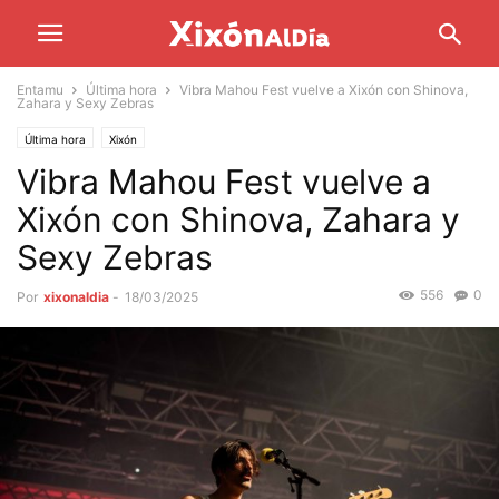
Entamu
Última hora
Vibra Mahou Fest vuelve a Xixón con Shinova,
Zahara y Sexy Zebras
Última hora
Xixón
Vibra Mahou Fest vuelve a
Xixón con Shinova, Zahara y
Sexy Zebras
556
0
Por
xixonaldia
-
18/03/2025