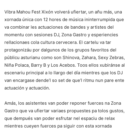
Vibra Mahou Fest Xixón volverá ufiertar, un añu más, una
xornada única con 12 hores de música ininterrumpida que
va combinar les actuaciones de bandes y artistes del
momentu con sesiones DJ, Zona Gastro y esperiencies
rellacionaes cola cultura cervecera. El cartelu va tar
protagonizáu por dalgunos de los grupos favoritos del
públicu asturianu como son Shinova, Zahara, Sexy Zebras,
Niña Polaca, Barry B y Los Acebos. Toos ellos xubiránse al
escenariu principal a lo llargo del día mientres que los DJ
van encargase dende’l so set de que’l ritmu nun pare ente
actuación y actuación.
Amás, los asistentes van poder reponer fuerces na Zona
Gastro que va ufiertar variaes propuestes pa tolos gustos,
que dempués van poder esfrutar nel espaciu de relax
mientres cueyen fuerces pa siguir con esta xornada