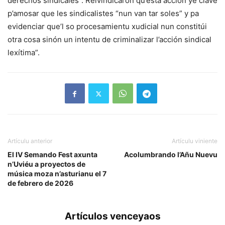
derechos sindicales”. Reivindicaron qu’esta acción ye clave
p’amosar que les sindicalistes “nun van tar soles” y pa
evidenciar que’l so procesamientu xudicial nun constitúi
otra cosa sinón un intentu de criminalizar l’acción sindical
lexítima”.
Artículu anterior
Artículu viniente
El IV Semando Fest axunta
Acolumbrando l’Añu Nuevu
n’Uviéu a proyectos de
música moza n’asturianu el 7
de febrero de 2026
Artículos venceyaos