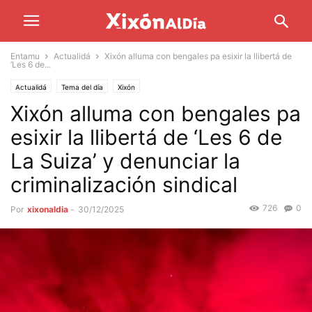
Entamu
Actualidá
Xixón alluma con bengales pa esixir la llibertá de
‘Les 6 de...
Actualidá
Tema del día
Xixón
Xixón alluma con bengales pa
esixir la llibertá de ‘Les 6 de
La Suiza’ y denunciar la
criminalización sindical
726
0
Por
xixonaldia
-
30/12/2025