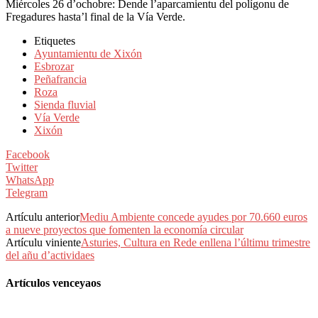
Miércoles 26 d’ochobre: Dende l’aparcamientu del polígonu de
Fregadures hasta’l final de la Vía Verde.
Etiquetes
Ayuntamientu de Xixón
Esbrozar
Peñafrancia
Roza
Sienda fluvial
Vía Verde
Xixón
Facebook
Twitter
WhatsApp
Telegram
Artículu anterior
Mediu Ambiente concede ayudes por 70.660 euros
a nueve proyectos que fomenten la economía circular
Artículu viniente
Asturies, Cultura en Rede enllena l’últimu trimestre
del añu d’actividaes
Artículos venceyaos