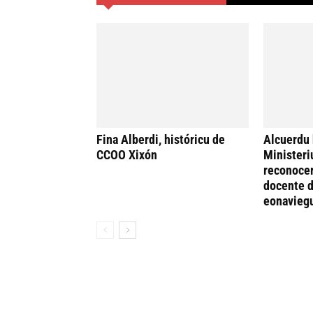
Fina Alberdi, históricu de
Alcuerdu 
CCOO Xixón
Ministeri
reconocer
docente d
eonavieg