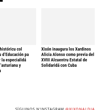
históricu col
Xixón inaugura los Xardinos
u d’Educación pa
Alicia Alonso como previa del
 la especialidá
XVIII Alcuentru Estatal de
’asturianu y
Solidaridá con Cuba
u
SÍGUINOS N'INSTAGRAM
@XIXONALDIA