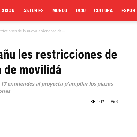
XIXÓN
ASTURIES
MUNDU
OCIU
CULTURA
ESPOR
stricciones de la nueva ordenanza de...
añu les restricciones de
 de movilidá
17 enmiendes al proyectu p'ampliar los plazos
iones
1437
0