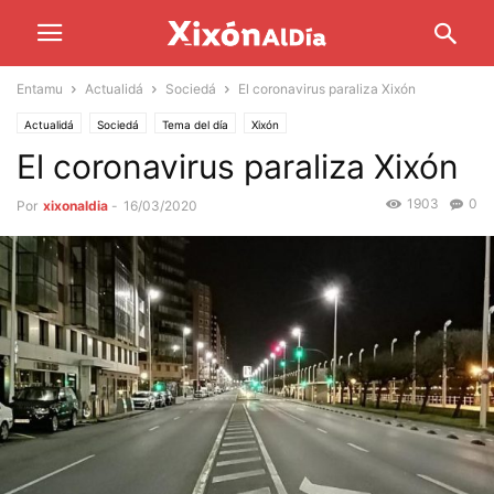
Entamu
Actualidá
Sociedá
El coronavirus paraliza Xixón
Actualidá
Sociedá
Tema del día
Xixón
El coronavirus paraliza Xixón
1903
0
Por
xixonaldia
-
16/03/2020