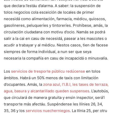
que declara l’estáu d’alarma. A saber: la suspensión de
tolos negocios cola esceición de locales de primer
necesidá como alimentación, farmacia, médicu, quioscos,
gasolineres, peluqueríes y tintoreríes. Prohíbese, amás, la
circulación ciudadana con motivu d’ocio. Namás se podrá
salir a la cai en casu de necesidá, pasear a les mascotes o
acudir a trabayar y al médicu. Nestos casos, tien de facese
siempres de forma individual, a nun ser que seya
necesaria la compañía en casu de incapacidá o minusvalía.
Los
servicios de tresporte públicu redúcense
en tolos
ámbitos. Habrá un 50% menos de taxis con limitación
d’ocupantes. Amás, la
zona azul, l’I.B.I, les tases de terraza,
agua, basura y alcantarillado queden suspenses
. L’autobús,
que circulará de manera gratuita y ensin inspector, será’l
transporte más afectáu. Suspéndense les llínies 26, 34,
35, 36 y los
servicios nuecherniegos
. La llínia 25, per otru