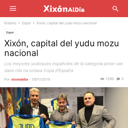
Entamu
Espor
Xixón, capital del yudu mozu nacional
Espor
Xixón, capital del yudu mozu
nacional
Los meyores yudoques españoles de la categoría júnior van
dase cita na octava Copa d'España
1089
0
Por
xixonaldia
-
08/11/2019