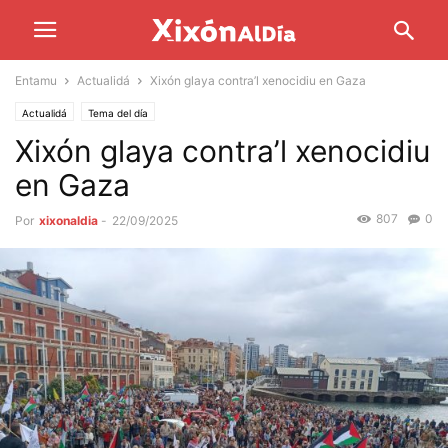
Entamu
Actualidá
Xixón glaya contra’l xenocidiu en Gaza
Actualidá
Tema del día
Xixón glaya contra’l xenocidiu
en Gaza
807
0
Por
xixonaldia
-
22/09/2025