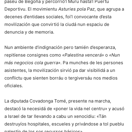
paséu de Begoña y percorrió’l Muru hasta’l Puertu
Deportivu. El movimientu
Asturies pola Paz
, que agrupa a
decenes d’entidaes sociales, foi’l convocante d’esta
movilización que convirtió la ciudá nun espaciu de
denuncia y de memoria.
Nun ambiente d’indignación pero tamién d’esperanza,
repitíense consignes como
«Palestina vencerá»
o
«Nun
más negocios cola guerra»
. Pa munches de les persones
asistentes, la movilización sirvió pa dar visibilidá a un
conflictu que sienten borráu o tergiversáu nos medios
oficiales.
La diputada Covadonga Tomé, presente na marcha,
destacó la necesidá de «poner la vida nel centru» y acusó
a Israel de tar llevando a cabu un xenocidiu: «Tán
destruyíos hospitales, escueles y privándose a tol pueblu
palestín de los sos recursos básicos».