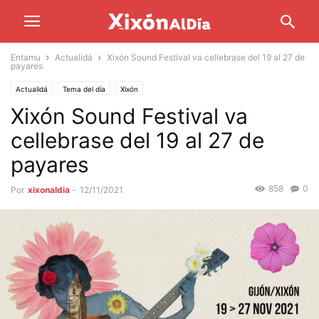
Entamu
Actualidá
Xixón Sound Festival va cellebrase del 19 al 27 de
payares
Actualidá
Tema del día
Xixón
Xixón Sound Festival va
cellebrase del 19 al 27 de
payares
858
0
Por
xixonaldia
-
12/11/2021