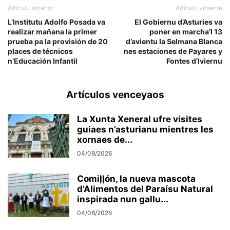
Artículu anterior
Artículu viniente
L’Institutu Adolfo Posada va
El Gobiernu d’Asturies va
realizar mañana la primer
poner en marcha’l 13
prueba pa la provisión de 20
d’avientu la Selmana Blanca
places de técnicos
nes estaciones de Payares y
n’Educación Infantil
Fontes d’Iviernu
Artículos venceyaos
La Xunta Xeneral ufre visites
guiaes n’asturianu mientres les
xornaes de...
04/08/2026
Comiḷḷón, la nueva mascota
d’Alimentos del Paraísu Natural
inspirada nun gallu...
04/08/2026