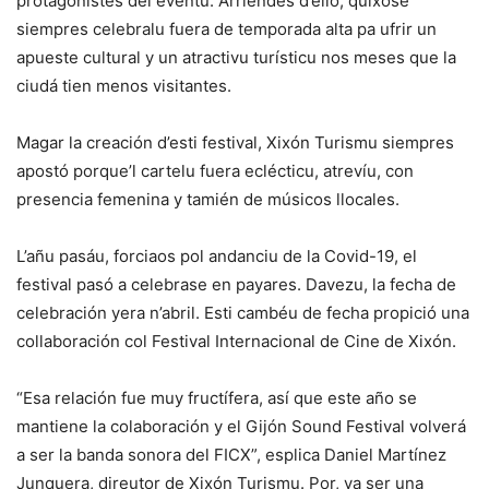
protagonistes del eventu. Arriendes d’ello, quíxose
siempres celebralu fuera de temporada alta pa ufrir un
apueste cultural y un atractivu turísticu nos meses que la
ciudá tien menos visitantes.
Magar la creación d’esti festival, Xixón Turismu siempres
apostó porque’l cartelu fuera eclécticu, atrevíu, con
presencia femenina y tamién de músicos llocales.
L’añu pasáu, forciaos pol andanciu de la Covid-19, el
festival pasó a celebrase en payares. Davezu, la fecha de
celebración yera n’abril. Esti cambéu de fecha propició una
collaboración col Festival Internacional de Cine de Xixón.
“Esa relación fue muy fructífera, así que este año se
mantiene la colaboración y el Gijón Sound Festival volverá
a ser la banda sonora del FICX”, esplica Daniel Martínez
Junquera, direutor de Xixón Turismu. Por, va ser una