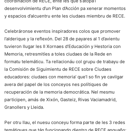
coordinación de RECE, ente les que s’atopa’l
desenvolvimientu d’un Plan d’Acción pa xenerar momentos
y espacios d’alcuentru ente les ciudaes miembru de RECE.
Celebráronse eventos inspiradores colos que promover
l’alderique y la reflexón. Del 28 de payares al 1 d’avientu
tuvieron llugar les II Xornaes d’Educación y Hestoria con
Memoria, retresmitíes a toles ciudaes de la Rede en
formatu telemáticu. Ta rellacionáu col grupu de trabayu de
la Comisión de Siguimientu de RECE sobre Ciudaes
educadores: ciudaes con memoria’ que’l so fin ye cavilgar
avera del papel de los conceyos nes polítiques de
recuperación de la memoria democrática. Nel mesmu
participen, amás de Xixón, Gasteiz, Rivas Vaciamadrid,
Granollers y Lleida.
Per otru llau, el nuesu conceyu forma parte de les 3 redes
temátiques que tán funcionando dientro de RECE anguaño: