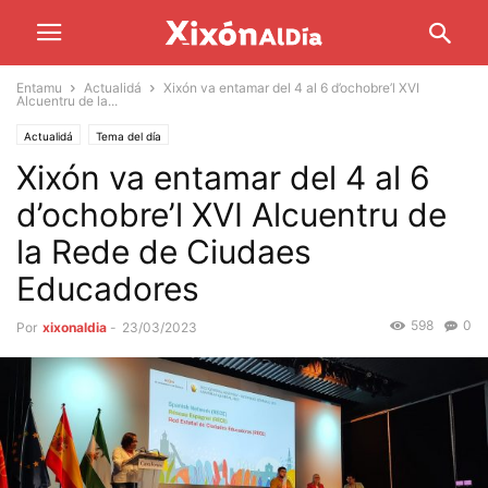
Entamu
Actualidá
Xixón va entamar del 4 al 6 d’ochobre’l XVI
Alcuentru de la...
Actualidá
Tema del día
Xixón va entamar del 4 al 6
d’ochobre’l XVI Alcuentru de
la Rede de Ciudaes
Educadores
598
0
Por
xixonaldia
-
23/03/2023