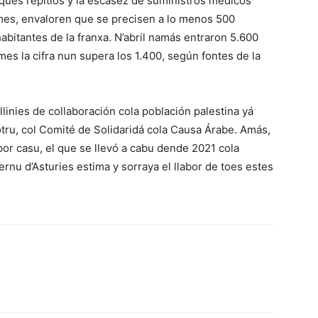
aques repitíos y la escasez de suministros médicos
mes, envaloren que se precisen a lo menos 500
habitantes de la franxa. N’abril namás entraron 5.600
mes la cifra nun supera los 1.400, según fontes de la
inies de collaboración cola población palestina yá
tru, col Comité de Solidaridá cola Causa Árabe. Amás,
or casu, el que se llevó a cabu dende 2021 cola
nu d’Asturies estima y sorraya el llabor de toes estes