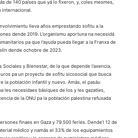
ás de 140 países que yá lo fixeron, y, coles mesmes,
 internacional.
nvolvimientu lleva años emprestando sofitu a la
illones dende 2019. L’organismu aportuna na necesidá
humanitarios pa que l’ayuda pueda llegar a la Franxa de
raelín dende ochobre de 2023.
Sociales y Bienestar, de la que depende l’axencia,
ros pa un proyectu de sofitu sicosocial que busca
e la población infantil y nuevo. Amás, el pasáu
a les necesidaes básiques de los y les gazatíes,
xencia de la ONU pa la población palestina refuxada
ersones finaes en Gaza y 79.500 feríes. Dende’l 12 de
aterial médico y namás el 33% de los equipamientos