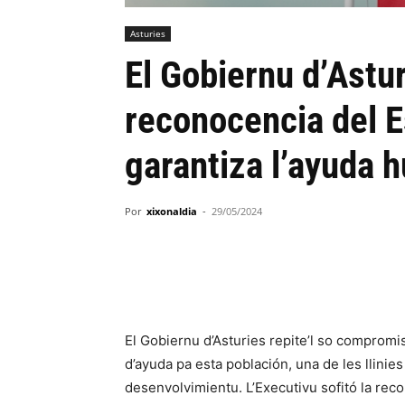
Asturies
El Gobiernu d’Astur
reconocencia del E
garantiza l’ayuda 
Por
xixonaldia
-
29/05/2024
El Gobiernu d’Asturies repite’l so compromi
d’ayuda pa esta población, una de les llinies
desenvolvimientu. L’Executivu sofitó la reco