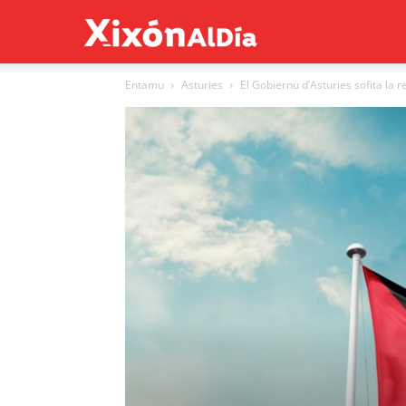
Xixón
Entamu
Asturies
El Gobiernu d’Asturies sofita la 
al
día