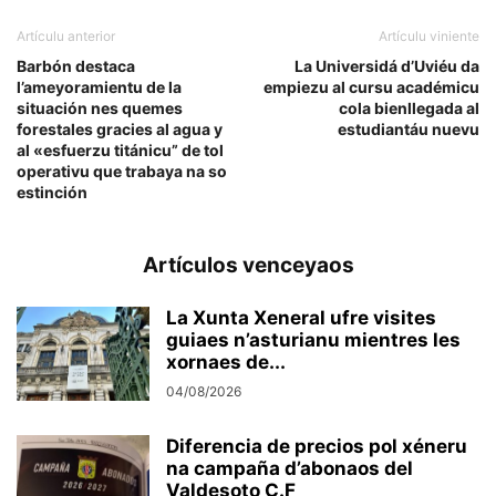
Artículu anterior
Artículu viniente
Barbón destaca
La Universidá d’Uviéu da
l’ameyoramientu de la
empiezu al cursu académicu
situación nes quemes
cola bienllegada al
forestales gracies al agua y
estudiantáu nuevu
al «esfuerzu titánicu” de tol
operativu que trabaya na so
estinción
Artículos venceyaos
La Xunta Xeneral ufre visites
guiaes n’asturianu mientres les
xornaes de...
04/08/2026
Diferencia de precios pol xéneru
na campaña d’abonaos del
Valdesoto C.F