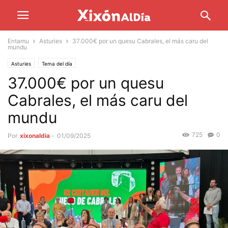
Entamu
Asturies
37.000€ por un quesu Cabrales, el más caru del
mundu
Asturies
Tema del día
37.000€ por un quesu
Cabrales, el más caru del
mundu
725
0
Por
xixonaldia
-
01/09/2025