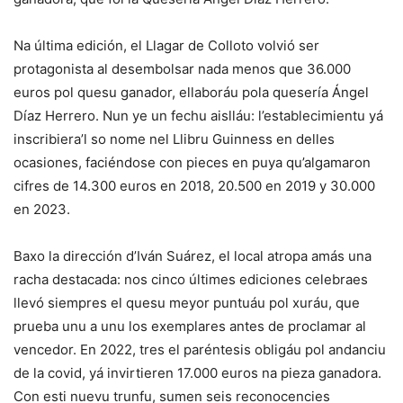
Na última edición, el Llagar de Colloto volvió ser
protagonista al desembolsar nada menos que 36.000
euros pol quesu ganador, ellaboráu pola quesería Ángel
Díaz Herrero. Nun ye un fechu aislláu: l’establecimientu yá
inscribiera’l so nome nel Llibru Guinness en delles
ocasiones, faciéndose con pieces en puya qu’algamaron
cifres de 14.300 euros en 2018, 20.500 en 2019 y 30.000
en 2023.
Baxo la dirección d’Iván Suárez, el local atropa amás una
racha destacada: nos cinco últimes ediciones celebraes
llevó siempres el quesu meyor puntuáu pol xuráu, que
prueba unu a unu los exemplares antes de proclamar al
vencedor. En 2022, tres el paréntesis obligáu pol andanciu
de la covid, yá invirtieren 17.000 euros na pieza ganadora.
Con esti nuevu trunfu, sumen seis reconocencies