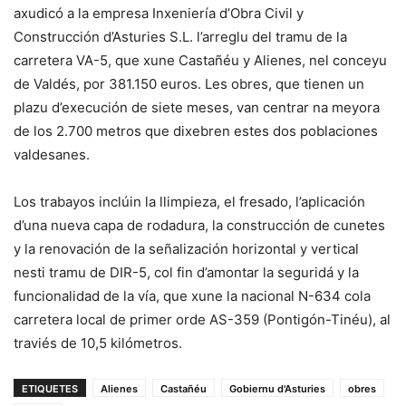
axudicó a la empresa Inxeniería d’Obra Civil y
Construcción d’Asturies S.L. l’arreglu del tramu de la
carretera VA-5, que xune Castañéu y Alienes, nel conceyu
de Valdés, por 381.150 euros. Les obres, que tienen un
plazu d’execución de siete meses, van centrar na meyora
de los 2.700 metros que dixebren estes dos poblaciones
valdesanes.
Los trabayos inclúin la llimpieza, el fresado, l’aplicación
d’una nueva capa de rodadura, la construcción de cunetes
y la renovación de la señalización horizontal y vertical
nesti tramu de DIR-5, col fin d’amontar la seguridá y la
funcionalidad de la vía, que xune la nacional N-634 cola
carretera local de primer orde AS-359 (Pontigón-Tinéu), al
traviés de 10,5 kilómetros.
ETIQUETES
Alienes
Castañéu
Gobiernu d'Asturies
obres