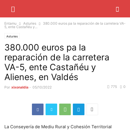
Entamu
Asturies
380.000 euros pa la reparación de la carretera VA-
5, ente Castañéu y...
Asturies
380.000 euros pa la
reparación de la carretera
VA-5, ente Castañéu y
Alienes, en Valdés
775
0
Por
xixonaldia
-
05/10/2022
La Conseyería de Mediu Rural y Cohesión Territorial