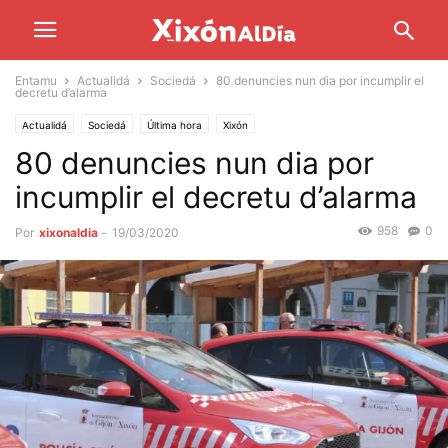
Entamu
Actualidá
Sociedá
80 denuncies nun dia por incumplir el
decretu d’alarma
Actualidá
Sociedá
Última hora
Xixón
80 denuncies nun dia por
incumplir el decretu d’alarma
958
0
Por
xixonaldia
-
19/03/2020