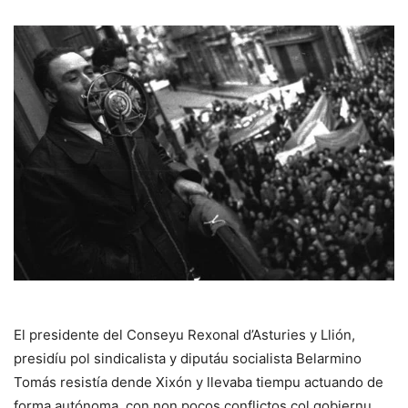
El presidente del Conseyu Rexonal d’Asturies y Llión,
presidíu pol sindicalista y diputáu socialista Belarmino
Tomás resistía dende Xixón y llevaba tiempu actuando de
forma autónoma, con non pocos conflictos col gobiernu