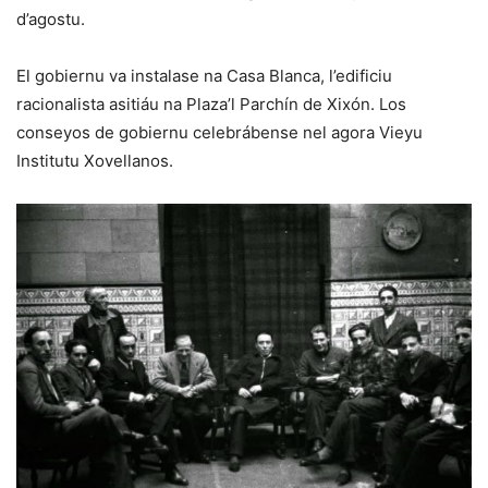
d’agostu.
El gobiernu va instalase na Casa Blanca, l’edificiu
racionalista asitiáu na Plaza’l Parchín de Xixón. Los
conseyos de gobiernu celebrábense nel agora Vieyu
Institutu Xovellanos.