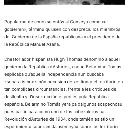
Popularmente conozse entós al Conseyu como «el
gobiernín», términu qu’usen con despreciu los miembros
del Gobiernu de la España republicana y el presidente de
la República Manuel Azaña.
L’hestoriador hispanista Hugh Thomas denominó a aquel
gobiernu la
República d’Asturies
, anque Belarmino Tomás
esplicaba qu’aquella independencia nun buscaba
«separatismu» sinón necesidá de xestionar el territoriu en
tan complicaes circunstancies, frente a les crítiques de
desllealtá y d’insurrección espedíes pola República
española. Belarmino Tomás yera pa dalgunos sospechosu,
pues participara como unu de los cabezaleros na
Revolución d’Asturies de 1934, onde tamién esistió un
esperimientu soberanista asemeyáu sobre los territorio