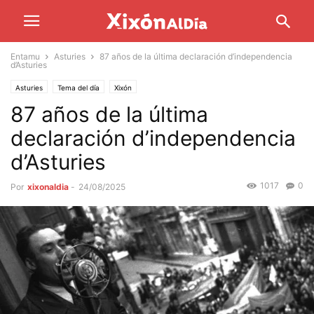
Entamu
Asturies
87 años de la última declaración d’independencia
d’Asturies
Asturies
Tema del día
Xixón
87 años de la última
declaración d’independencia
d’Asturies
1017
0
Por
xixonaldia
-
24/08/2025