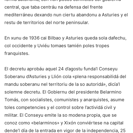
central, que taba centráu na defensa del frente
mediterráneu dexando nun ciertu abandonu a Asturies y el
restu de territorios del norte peninsular.
En xunu de 1936 cai Bilbao y Asturies queda sola dafechu,
col occidente y Uviéu tomaes tamién poles tropes
franquistes.
El decretu aprobáu aquel 24 d’agostu funda’l Conseyu
Soberanu d’Asturies y Llión cola «plena responsabilidá del
mandu soberanu nel territoriu de la so autoridá», dicía’l
solemne decretu. El Gobiernu del presidente Belarmino
Tomás, con socialistes, comunistes y anarquistes, asume
toles competencies y el control sobre l’actividá civil y
militar. El Conseyu emite la so modena propia, que se
conoz como «belarminos» y Xixón conviértese na capital
dende’l día de la entrada en vigor de la independencia, 25