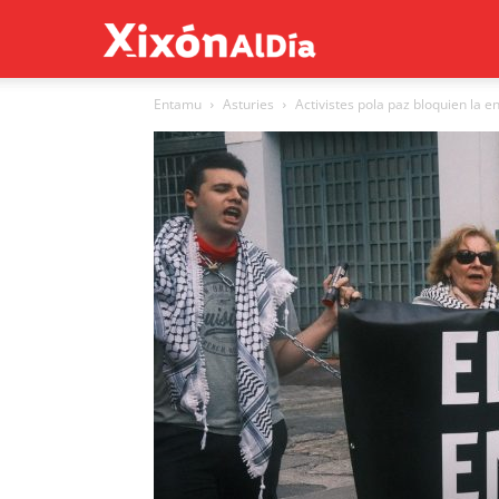
Xixón
Entamu
Asturies
Activistes pola paz bloquien la e
al
día