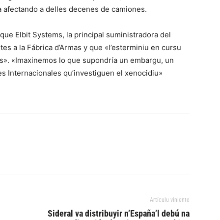
da afectando a delles decenes de camiones.
que Elbit Systems, la principal suministradora del
tes a la Fábrica d’Armas y que «l’esterminiu en cursu
os». «Imaxinemos lo que supondría un embargu, un
es Internacionales qu’investiguen el xenocidiu»
Artículu viniente
Sideral va distribuyir n’España’l debú na