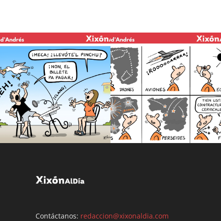
Contáctanos:
redaccion@xixonaldia.com