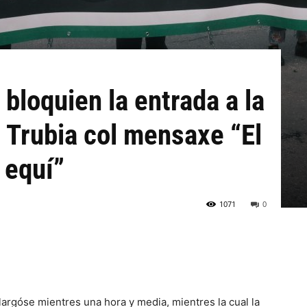
 bloquien la entrada a la
 Trubia col mensaxe “El
 equí”
1071
0
largóse mientres una hora y media, mientres la cual la