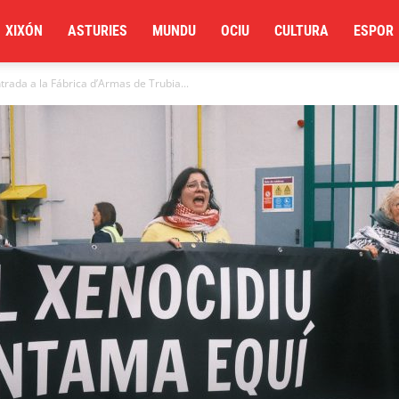
XIXÓN
ASTURIES
MUNDU
OCIU
CULTURA
ESPOR
ntrada a la Fábrica d’Armas de Trubia...