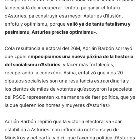
la necesidá de «recuperar l’enfotu pa ganar el futuru
d’Asturies, pa construyir esa meyor Asturies d’ilusión,
enfotu y optimismu, porque
valió yá de tantu fatalismu y
pesimismu, Asturies precisa optimismu
».
Cola resultancia electoral del 26M, Adrián Barbón sorrayó
que «güei e
mpecipiamos una nueva páxina de la hestoria
del socialismu n’Asturies
, y facer más fortalecíos,
recuperando la conexón». Asina, enfatizó que «los 20
diputaos socialistes son una resultancia estraordinaria y
los cientos de miles de votantes qu’escoyeron la papeleta
del PSOE representen xuna manera de faer política, que ye
la que quieren los homes y muyeres d’Asturies».
Adrián Barbón repitió que la victoria electoral va «dar
estabilidá a Asturies, con influencia nel Conseyu de
Ministros y nel partíu y dicir que l’axenda política d’Asturies