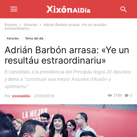
Entamu
Asturies
Adrián Barbón arrasa: «Ye un resultáu
estraordinariu»
Asturies
Tema del día
Adrián Barbón arrasa: «Ye un
resultáu estraordinariu»
El candidatu a la presidencia del Principáu llogra 20 diputaos
y llama a "construyir esa meyor Asturies d'ilusión y
optimismu"
2189
0
Por
xixonaldia
-
27/05/2019