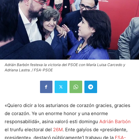
Adrián Barbón festexa la victoria del PSOE con María Luisa Carcedo y
Adriana Lastra. / FSA-PSOE
«Quiero dicir a los asturianos de corazón gracies, gracies
de corazón. Ye un enorme honor y una enorme
responsabilidá», asina valoró esti domingu
Adrián Barbón
el trunfu electoral del
26M
. Ente galyíos de «presidente,
presidente», destacó públicamente’l trabayu de la
FSA-