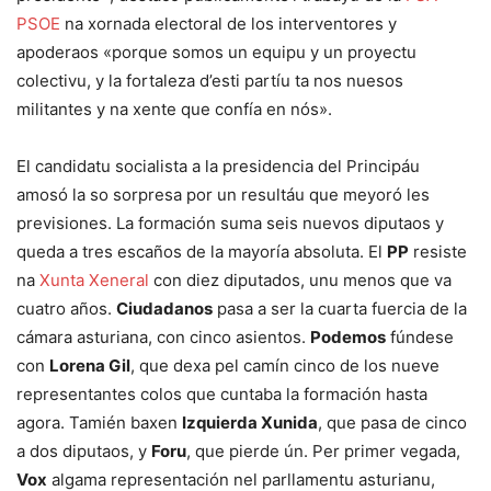
PSOE
na xornada electoral de los interventores y
apoderaos «porque somos un equipu y un proyectu
colectivu, y la fortaleza d’esti partíu ta nos nuesos
militantes y na xente que confía en nós».
El candidatu socialista a la presidencia del Principáu
amosó la so sorpresa por un resultáu que meyoró les
previsiones. La formación suma seis nuevos diputaos y
queda a tres escaños de la mayoría absoluta. El
PP
resiste
na
Xunta Xeneral
con diez diputados, unu menos que va
cuatro años.
Ciudadanos
pasa a ser la cuarta fuercia de la
cámara asturiana, con cinco asientos.
Podemos
fúndese
con
Lorena Gil
, que dexa pel camín cinco de los nueve
representantes colos que cuntaba la formación hasta
agora. Tamién baxen
Izquierda Xunida
, que pasa de cinco
a dos diputaos, y
Foru
, que pierde ún. Per primer vegada,
Vox
algama representación nel parllamentu asturianu,