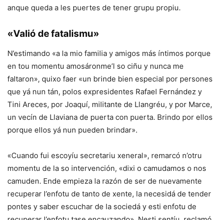
anque queda a les puertes de tener grupu propiu.
«Valió de fatalismu»
N’estimando «a la mio familia y amigos más íntimos porque
en tou momentu amosáronme’l so ciñu y nunca me
faltaron», quixo faer «un brinde bien especial por persones
que yá nun tán, polos expresidentes Rafael Fernández y
Tini Areces, por Joaquí, militante de Llangréu, y por Marce,
un vecín de Llaviana de puerta con puerta. Brindo por ellos
porque ellos yá nun pueden brindar».
«Cuando fui escoyíu secretariu xeneral», remarcó n’otru
momentu de la so intervención, «dixi o camudamos o nos
camuden. Ende empieza la razón de ser de nuevamente
recuperar l’enfotu de tanto de xente, la necesidá de tender
pontes y saber escuchar de la sociedá y esti enfotu de
recuperar l’enfotu tase encauzando». Nesti sentíu, reclamó