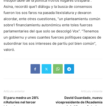
insoportable de la política n’otros llugares d’España”.
Asina, recordó que’l diálogu y la busca de consensos
fueron los sos faros na pasada llexislatura y dexaron
alcordar, ente otres cuestiones, “un planteamientu común
sobre’l financiamientu autonómicu ente toles fuerces
parlamentaries del que solo se descolgó Vox”. “Tenemos
un gobiernu y unes cuantes fuerces polítiques capaces de
subordinar los sos intereses de partíu pol bien común”,
valoró.
Artículu anterior
Artículu viniente
El paru medra un 28%
David Guardado, nuevu
n’Asturies nel tercer
vicepresidente de l’Academia