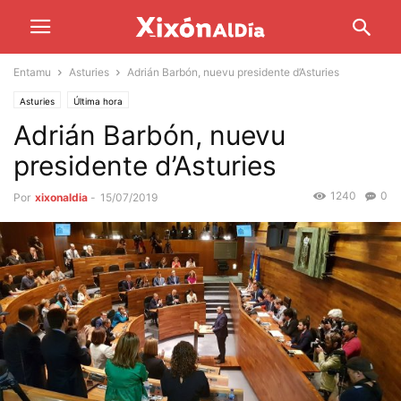
Entamu
Asturies
Adrián Barbón, nuevu presidente d’Asturies
Asturies
Última hora
Adrián Barbón, nuevu
presidente d’Asturies
1240
0
Por
xixonaldia
-
15/07/2019