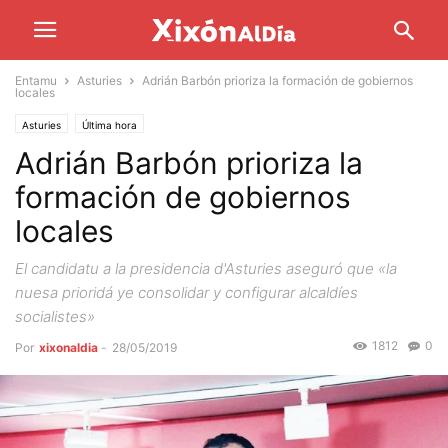
Entamu
Asturies
Adrián Barbón prioriza la formación de gobiernos
locales
Asturies
Última hora
Adrián Barbón prioriza la
formación de gobiernos
locales
El candidatu a la presidencia d'Asturies aseguró que «la
nuesa prioridá ye consolidar y configurar alcaldíes
socialistes»
1812
0
Por
xixonaldia
-
28/05/2019