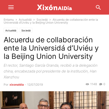
Entamu
Actualidá
Sociedá
Alcuerdu de collaboración ente la
Universidá d’Uviéu y la Beijing Union University
Actualidá
Sociedá
Alcuerdu de collaboración
ente la Universidá d’Uviéu y
la Beijing Union University
El rector, Santiago García Granda, recibió a la delegación
china, encabezada pol presidente de la institución, Han
Xianzhou
1148
0
Por
xixonaldia
-
12/07/2019