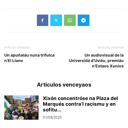
Artículu anterior
Artículu viniente
Un apuñaláu nuna trifulca
Un audiovisual de la
n’El Llano
Universidá d’Uviéu, premiáu
n’Estaos Xuníos
Artículos venceyaos
Xixón concentróse na Plaza del
Marqués contra’l racismu y en
sofitu...
01/08/2025