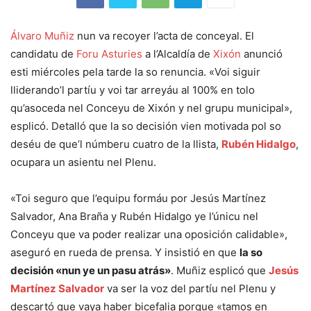
Álvaro Muñiz
nun va recoyer l’acta de conceyal. El
candidatu de
Foru Asturies
a l’Alcaldía de
Xixón
anunció
esti miércoles pela tarde la so renuncia. «Voi siguir
lliderando’l partíu y voi tar arreyáu al 100% en tolo
qu’asoceda nel Conceyu de Xixón y nel grupu municipal»,
esplicó. Detalló que la so decisión vien motivada pol so
deséu de que’l númberu cuatro de la llista,
Rubén Hidalgo
,
ocupara un asientu nel Plenu.
«Toi seguro que l’equipu formáu por Jesús Martínez
Salvador, Ana Braña y Rubén Hidalgo ye l’únicu nel
Conceyu que va poder realizar una oposición calidable»,
aseguró en rueda de prensa. Y insistió en que
la so
decisión «nun ye un pasu atrás»
. Muñiz esplicó que
Jesús
Martínez Salvador
va ser la voz del partíu nel Plenu y
descartó que vaya haber bicefalia porque «tamos en