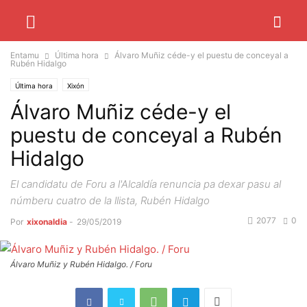
Entamu
Última hora
Álvaro Muñiz céde-y el puestu de conceyal a
Rubén Hidalgo
Última hora
Xixón
Álvaro Muñiz céde-y el
puestu de conceyal a Rubén
Hidalgo
El candidatu de Foru a l'Alcaldía renuncia pa dexar pasu al
númberu cuatro de la llista, Rubén Hidalgo
2077
0
Por
xixonaldia
-
29/05/2019
Álvaro Muñiz y Rubén Hidalgo. / Foru