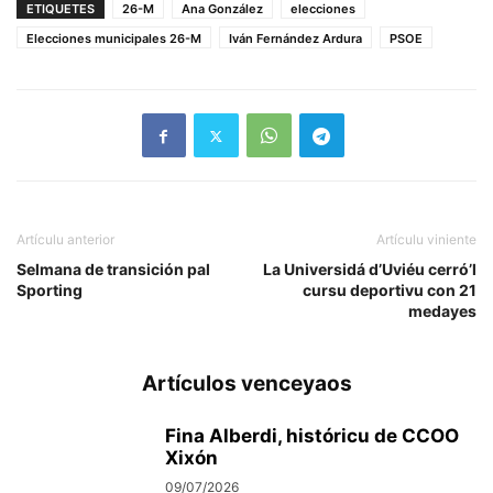
ETIQUETES
26-M
Ana González
elecciones
Elecciones municipales 26-M
Iván Fernández Ardura
PSOE
Artículu anterior
Artículu viniente
Selmana de transición pal
La Universidá d’Uviéu cerró’l
Sporting
cursu deportivu con 21
medayes
Artículos venceyaos
Fina Alberdi, históricu de CCOO
Xixón
09/07/2026