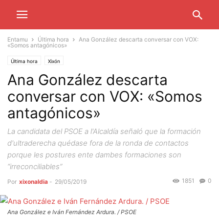
Entamu
Última hora
Ana González descarta conversar con VOX:
«Somos antagónicos»
Última hora
Xixón
Ana González descarta
conversar con VOX: «Somos
antagónicos»
La candidata del PSOE a l'Alcaldía señaló que la formación
d'ultraderecha quédase fora de la ronda de contactos
porque les postures ente dambes formaciones son
“irreconciliables”
1851
0
Por
xixonaldia
-
29/05/2019
Ana González e Iván Fernández Ardura. / PSOE