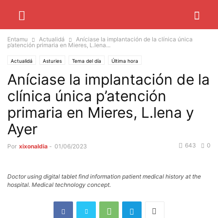
Entamu
Actualidá
Aníciase la implantación de la clínica única
p’atención primaria en Mieres, L.lena...
Actualidá
Asturies
Tema del día
Última hora
Aníciase la implantación de la
clínica única p’atención
primaria en Mieres, L.lena y
Ayer
643
0
Por
xixonaldia
-
01/06/2023
Doctor using digital tablet find information patient medical history at the
hospital. Medical technology concept.