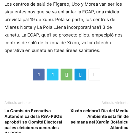
Los centros de salú de Figareo, Uxo y Morea van ser los
siguientes nos que se va enllantar la ECAP, una midida
prevista pal 19 de xunu. Pela so parte, los centros de
Mieres Norte y La Pola L.lena incorporaránse’l 3 de
xunetu. La ECAP, que’l so proxecto pilotu empecipió nos
centros de salú de la zona de Xixón, va tar dafechu
operativa en xunetu en toles árees sanitaries.
Artículu anterior
Artículu viniente
La Comisión Executiva
Xixón celebra’l Día del Mediu
Autonómica de la FSA-PSOE
Ambiente esta fin de
aprobó’l so Comité Electoral
selmana nel Xardín Botánicu
pa les eleiciones xenerales
Atlánticu