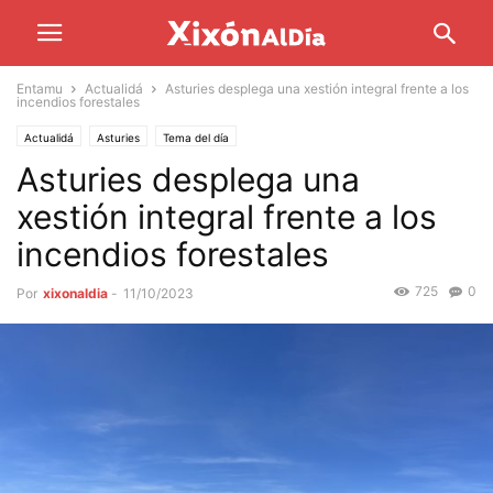
Entamu
Actualidá
Asturies desplega una xestión integral frente a los
incendios forestales
Actualidá
Asturies
Tema del día
Asturies desplega una
xestión integral frente a los
incendios forestales
725
0
Por
xixonaldia
-
11/10/2023