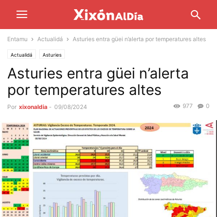
Entamu
Actualidá
Asturies entra güei n’alerta por temperatures altes
Actualidá
Asturies
Asturies entra güei n’alerta
por temperatures altes
977
0
Por
xixonaldia
-
09/08/2024