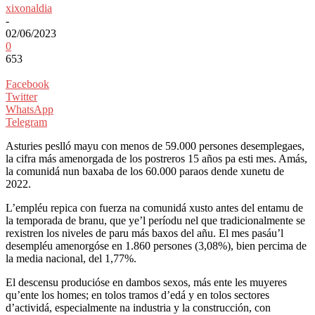
xixonaldia
-
02/06/2023
0
653
Facebook
Twitter
WhatsApp
Telegram
Asturies peslló mayu con menos de 59.000 persones desemplegaes,
la cifra más amenorgada de los postreros 15 años pa esti mes. Amás,
la comunidá nun baxaba de los 60.000 paraos dende xunetu de
2022.
L’empléu repica con fuerza na comunidá xusto antes del entamu de
la temporada de branu, que ye’l períodu nel que tradicionalmente se
rexistren los niveles de paru más baxos del añu. El mes pasáu’l
desempléu amenorgóse en 1.860 persones (3,08%), bien percima de
la media nacional, del 1,77%.
El descensu producióse en dambos sexos, más ente les muyeres
qu’ente los homes; en tolos tramos d’edá y en tolos sectores
d’actividá, especialmente na industria y la construcción, con