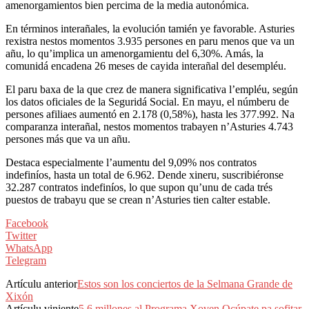
amenorgamientos bien percima de la media autonómica.
En términos interañales, la evolución tamién ye favorable. Asturies
rexistra nestos momentos 3.935 persones en paru menos que va un
añu, lo qu’implica un amenorgamientu del 6,30%. Amás, la
comunidá encadena 26 meses de cayida interañal del desempléu.
El paru baxa de la que crez de manera significativa l’empléu, según
los datos oficiales de la Seguridá Social. En mayu, el númberu de
persones afiliaes aumentó en 2.178 (0,58%), hasta les 377.992. Na
comparanza interañal, nestos momentos trabayen n’Asturies 4.743
persones más que va un añu.
Destaca especialmente l’aumentu del 9,09% nos contratos
indefiníos, hasta un total de 6.962. Dende xineru, suscribiéronse
32.287 contratos indefiníos, lo que supon qu’unu de cada trés
puestos de trabayu que se crean n’Asturies tien calter estable.
Facebook
Twitter
WhatsApp
Telegram
Artículu anterior
Estos son los conciertos de la Selmana Grande de
Xixón
Artículu viniente
5,6 millones al Programa Xoven Ocúpate pa sofitar