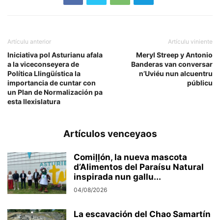
Artículu anterior
Artículu viniente
Iniciativa pol Asturianu afala
Meryl Streep y Antonio
a la viceconseyera de
Banderas van conversar
Política Llingüística la
n’Uviéu nun alcuentru
importancia de cuntar con
públicu
un Plan de Normalización pa
esta llexislatura
Artículos venceyaos
Comiḷḷón, la nueva mascota
d’Alimentos del Paraísu Natural
inspirada nun gallu...
04/08/2026
La escavación del Chao Samartín