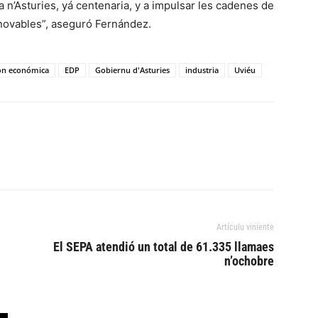
 n’Asturies, yá centenaria, y a impulsar les cadenes de
anovables”, aseguró Fernández.
ión económica
EDP
Gobiernu d'Asturies
industria
Uviéu
Artículu viniente
El SEPA atendió un total de 61.335 llamaes
n’ochobre