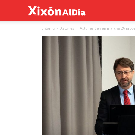
Xixón
Entamu
Asturies
Asturies tien en marcha 26 proye
al
día