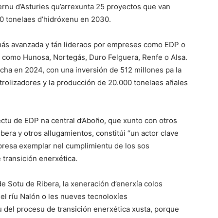
iernu d’Asturies qu’arrexunta 25 proyectos que van
00 tonelaes d’hidróxenu en 2030.
 más avanzada y tán lideraos por empreses como EDP o
s como Hunosa, Nortegás, Duro Felguera, Renfe o Alsa.
cha en 2024, con una inversión de 512 millones pa la
trolizadores y la producción de 20.000 tonelaes añales
ctu de EDP na central d’Aboño, que xunto con otros
era y otros allugamientos, constitúi “un actor clave
presa exemplar nel cumplimientu de los sos
transición enerxética.
e Sotu de Ribera, la xeneración d’enerxía colos
l ríu Nalón o les nueves tecnoloxíes
u del procesu de transición enerxética xusta, porque