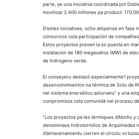
parte, ye una iniciativa coordinada pol Gob
movilizar 2.400 millones pa producir 170.0
D’estes iniciatives, ocho atópense en fase
consorcios cola participación de compañíe
Estos proyectos preven la so puesta en mar
instalación de 180 megavatios (MW) de elec
de hidrogeno verde.
El conseyeru destacó especialmente’l proye
desenvolvimientos na térmica de Sotu de Rib
nel sistema enerxéticu asturianu” y una em
compromisos cola comunidá nel procesu de 
“Los proyectos pa les térmiques d’Aboño y d
denominaos hidrotornillos de Arquímedes ne
d’almacenamientu cierren el círculu virtuos