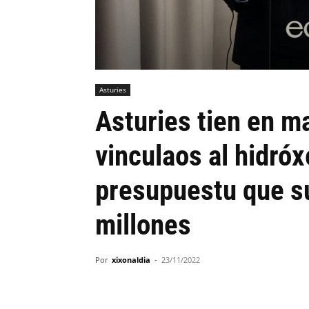
Asturies
Asturies tien en m
vinculaos al hidró
presupuestu que s
millones
Por
xixonaldia
-
23/11/2022