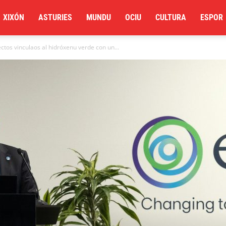
XIXÓN
ASTURIES
MUNDU
OCIU
CULTURA
ESPOR
ctos vinculaos al hidróxenu verde con un...