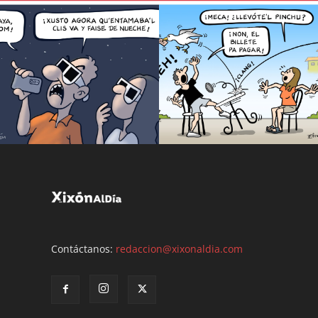
Contáctanos:
redaccion@xixonaldia.com