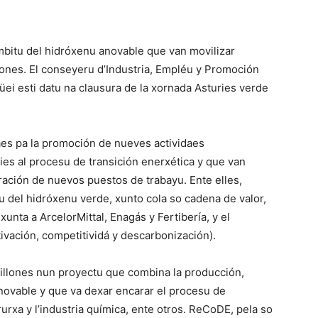
mbitu del hidróxenu anovable que van movilizar
lones. El conseyeru d’Industria, Empléu y Promoción
ei esti datu na clausura de la xornada Asturies verde
aes pa la promoción de nueves actividaes
s al procesu de transición enerxética y que van
neración de nuevos puestos de trabayu. Ente elles,
u del hidróxenu verde, xunto cola so cadena de valor,
nta a ArcelorMittal, Enagás y Fertibería, y el
vación, competitividá y descarbonización).
illones nun proyectu que combina la producción,
ovable y que va dexar encarar el procesu de
rxa y l’industria química, ente otros. ReCoDE, pela so