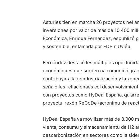
Asturies tien en marcha 26 proyectos nel á
inversiones por valor de más de 10.400 mil
Económica, Enrique Fernandez, espublizó gü
y sostenible, entamada por EDP n’Uviéu.
Fernández destacó les múltiples oportunid
económiques que surden na comunidá gracie
contribuyir a la reindustrialización y la xe
señaló les rellacionaes col desenvolvimient
con proyectos como HyDeal España, qu’arrexu
proyectu-rexón ReCoDe (acrónimu de reacti
HyDeal España va movilizar más de 8.000 m
vienta, consumu y almacenamientu de H2 an
descarbonización en sectores como la sideru