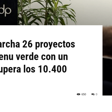
archa 26 proyectos
xenu verde con un
upera los 10.400
650
0